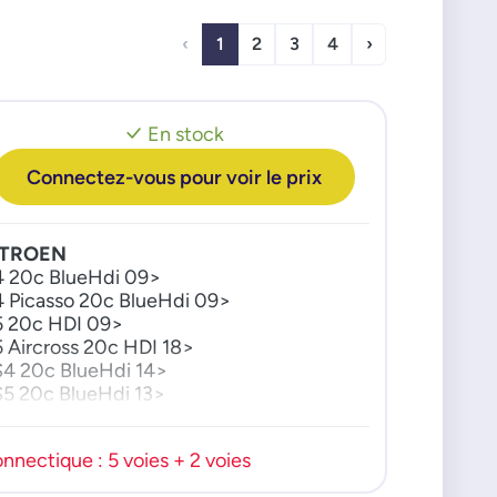
‹
1
2
3
4
›
En stock
Connectez-vous pour voir le prix
ITROEN
 20c BlueHdi 09>
 Picasso 20c BlueHdi 09>
 20c HDI 09>
 Aircross 20c HDI 18>
4 20c BlueHdi 14>
5 20c BlueHdi 13>
7 20c BlueHdi 17>
mper 20c BlueHdi 15>
nnectique : 5 voies + 2 voies
mpy 20c BlueHdi 16>
acetourer 20c BlueHdi 16>