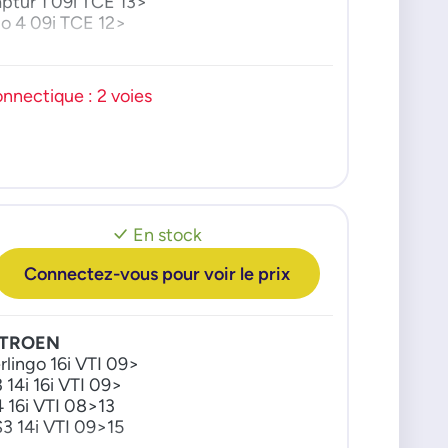
ptur 1 09i TCE 13>
08 16c BlueHdi 13>
io 4 09i TCE 12>
pert 16c BlueHdi 16>
rtner 16c BlueHdi 15>
rtner Tepee 16c BlueHdi 08>
nnectique : 2 voies
aveller 16c BlueHdi 16>
En stock
Connectez-vous pour voir le prix
ITROEN
rlingo 16i VTI 09>
 14i 16i VTI 09>
 16i VTI 08>13
3 14i VTI 09>15