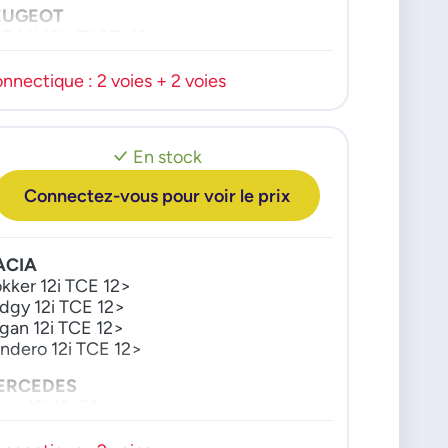
EUGEOT
7 14i 16i VTI 07>13
8 14i 16i 07>14
08 16i VTI 09>16
nnectique : 2 voies + 2 voies
08 16i 09>17
rtner 16i VTI 09>16
En stock
Connectez-vous pour voir le prix
ACIA
kker 12i TCE 12>
dgy 12i TCE 12>
gan 12i TCE 12>
ndero 12i TCE 12>
ERCEDES
tan 12i 13>21
ISSAN