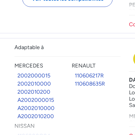
P
20
30
30
Co
50
Pa
Adaptable à
MERCEDES
RENAULT
2002000015
110606217R
D
2002010000
110608635R
Do
2002010200
Lo
Lo
A2002000015
Sa
A2002010000
A2002010200
M
Ci
NISSAN
N