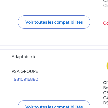
Ca
50
Cl
Ex
Pa
Pa
Voir toutes les compatibilités
Co
Tr
Adaptable à
PSA GROUPE
9810916880
C
Be
C3
C4
DS
Voir toutes les compatibilités