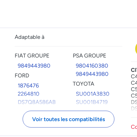
Adaptable à
FIAT GROUPE
PSA GROUPE
9849443980
9804160380
C
9849443980
FORD
C4
C4
TOYOTA
1876476
C5
2264810
SU001A3830
C5
DS7Q8A586AB
SU001B4719
DS
DS
DS
Voir toutes les compatibilités
Ju
Co
Ju
Sp