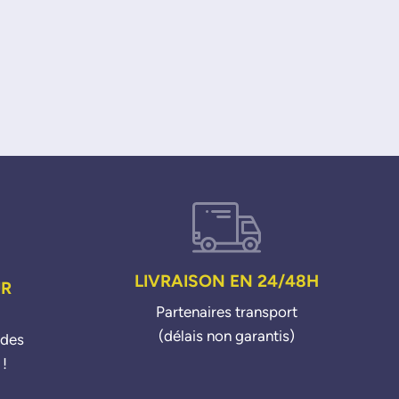
LIVRAISON EN 24/48H
UR
Partenaires transport
(délais non garantis)
ndes
 !