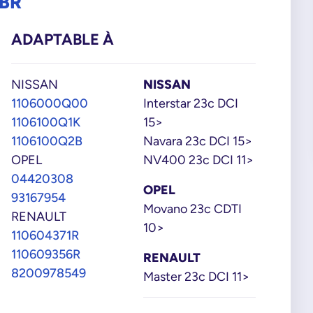
9BR
ADAPTABLE À
NISSAN
NISSAN
1106000Q00
Interstar 23c DCI
1106100Q1K
15>
1106100Q2B
Navara 23c DCI 15>
OPEL
NV400 23c DCI 11>
04420308
OPEL
93167954
Movano 23c CDTI
RENAULT
10>
110604371R
110609356R
RENAULT
8200978549
Master 23c DCI 11>