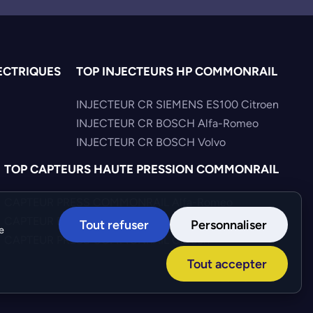
ECTRIQUES
TOP INJECTEURS HP COMMONRAIL
INJECTEUR CR SIEMENS ES100 Citroen
INJECTEUR CR BOSCH Alfa-Romeo
INJECTEUR CR BOSCH Volvo
TOP CAPTEURS HAUTE PRESSION COMMONRAIL
CAPTEUR PRESS COMMONRAIL Alfa-Romeo
CAPTEUR PRESS COMMONRAIL Toyota
Tout refuser
Personnaliser
e
CAPTEUR PRESS COMMONRAIL Citroen
Tout accepter
Création :