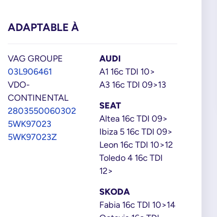
ADAPTABLE À
VAG GROUPE
AUDI
03L906461
A1 16c TDI 10>
VDO-
A3 16c TDI 09>13
CONTINENTAL
SEAT
2803550060302
Altea 16c TDI 09>
5WK97023
Ibiza 5 16c TDI 09>
5WK97023Z
Leon 16c TDI 10>12
Toledo 4 16c TDI
12>
SKODA
Fabia 16c TDI 10>14