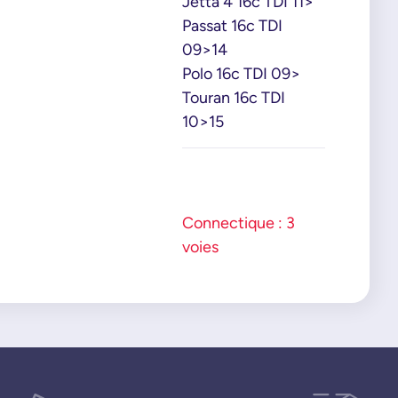
Jetta 4 16c TDI 11>
Passat 16c TDI
09>14
Polo 16c TDI 09>
Touran 16c TDI
10>15
Connectique : 3
voies