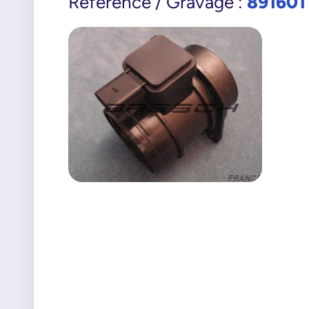
891601
Référence / Gravage :