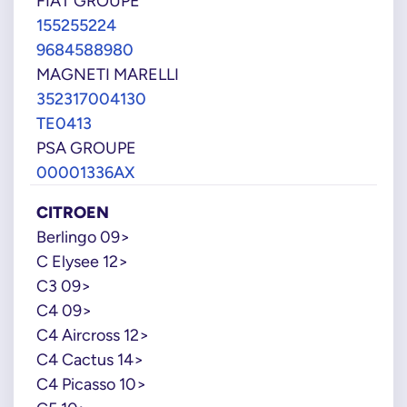
FIAT GROUPE
155255224
9684588980
MAGNETI MARELLI
352317004130
TE0413
PSA GROUPE
00001336AX
CITROEN
Berlingo 09>
C Elysee 12>
C3 09>
C4 09>
C4 Aircross 12>
C4 Cactus 14>
C4 Picasso 10>