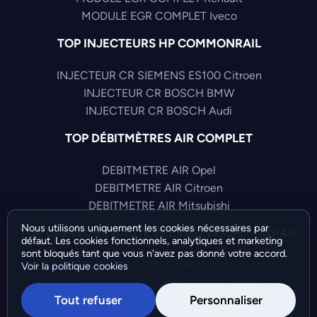
MODULE EGR COMPLET Iveco
TOP INJECTEURS HP COMMONRAIL
INJECTEUR CR SIEMENS ES100 Citroen
INJECTEUR CR BOSCH BMW
INJECTEUR CR BOSCH Audi
TOP DÉBITMÈTRES AIR COMPLET
DEBITMETRE AIR Opel
DEBITMETRE AIR Citroen
DEBITMETRE AIR Mitsubishi
Nous utilisons uniquement les cookies nécessaires par
TOP CAPTEURS HAUTE PRESSION COMMONRAIL
défaut. Les cookies fonctionnels, analytiques et marketing
sont bloqués tant que vous n'avez pas donné votre accord.
CAPTEUR PRESS COMMONRAIL Alfa-Romeo
Voir la politique cookies
CAPTEUR PRESS COMMONRAIL Iveco
Tout refuser
Personnaliser
CAPTEUR PRESS COMMONRAIL Audi