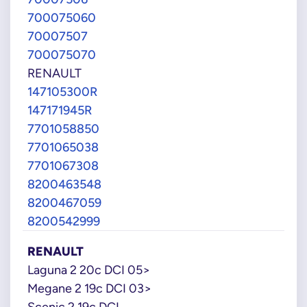
700075060
70007507
700075070
RENAULT
147105300R
147171945R
7701058850
7701065038
7701067308
8200463548
8200467059
8200542999
RENAULT
Laguna 2 20c DCI 05>
Megane 2 19c DCI 03>
Scenic 2 19c DCI