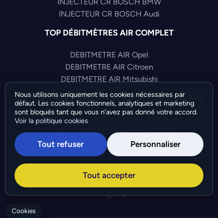
INJECTEUR CR BOSCH BMW
INJECTEUR CR BOSCH Audi
TOP DÉBITMÈTRES AIR COMPLET
DEBITMETRE AIR Opel
DEBITMETRE AIR Citroen
DEBITMETRE AIR Mitsubishi
Nous utilisons uniquement les cookies nécessaires par
TOP CAPTEURS HAUTE PRESSION COMMONRAIL
défaut. Les cookies fonctionnels, analytiques et marketing
sont bloqués tant que vous n'avez pas donné votre accord.
CAPTEUR PRESS COMMONRAIL Alfa-Romeo
Voir la politique cookies
CAPTEUR PRESS COMMONRAIL Iveco
Tout refuser
Personnaliser
CAPTEUR PRESS COMMONRAIL Audi
©Bresch SAS - Copyright 2026 - Tous droits réservés -
Tout accepter
Préférences de cookies
-
Gérer mes cookies
Création :
Cookies