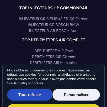
TOP INJECTEURS HP COMMONRAIL
INJECTEUR CR SIEMENS ES100 Citroen
INJECTEUR CR BOSCH BMW
INJECTEUR CR BOSCH Audi
TOP DÉBITMÈTRES AIR COMPLET
DEBITMETRE AIR Opel
DEBITMETRE AIR Citroen
DEBITMETRE AIR Mitsubishi
Nous utilisons uniquement les cookies nécessaires par
TOP CAPTEURS HAUTE PRESSION COMMONRAIL
défaut. Les cookies fonctionnels, analytiques et marketing
sont bloqués tant que vous n'avez pas donné votre accord.
CAPTEUR PRESS COMMONRAIL Alfa-Romeo
Voir la politique cookies
CAPTEUR PRESS COMMONRAIL Iveco
Tout refuser
Personnaliser
CAPTEUR PRESS COMMONRAIL Audi
©Bresch SAS - Copyright 2026 - Tous droits réservés -