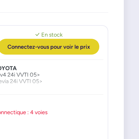
En stock
Connectez-vous pour voir le prix
OYOTA
v4 24i VVTI 05>
evia 24i VVTI 05>
nnectique : 4 voies