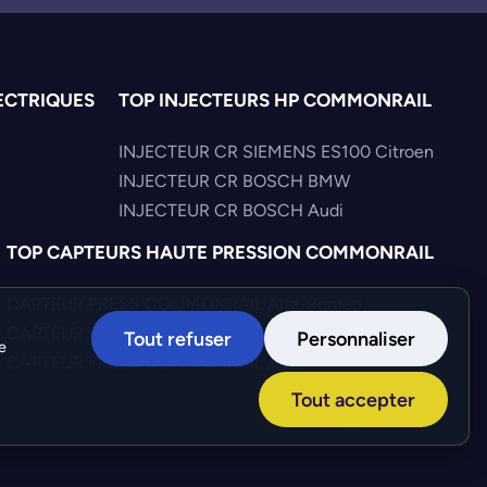
ECTRIQUES
TOP INJECTEURS HP COMMONRAIL
INJECTEUR CR SIEMENS ES100 Citroen
INJECTEUR CR BOSCH BMW
INJECTEUR CR BOSCH Audi
TOP CAPTEURS HAUTE PRESSION COMMONRAIL
CAPTEUR PRESS COMMONRAIL Alfa-Romeo
CAPTEUR PRESS COMMONRAIL Iveco
Tout refuser
Personnaliser
e
CAPTEUR PRESS COMMONRAIL Audi
Tout accepter
Création :