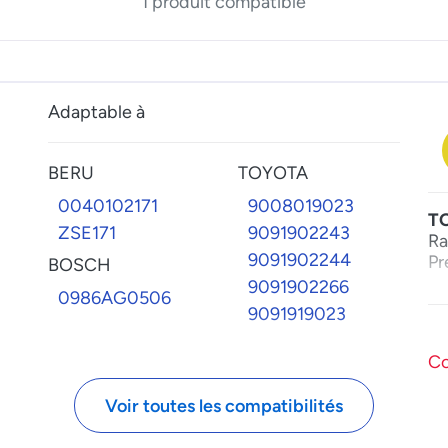
1 produit compatible
Adaptable à
BERU
TOYOTA
0040102171
9008019023
T
ZSE171
9091902243
Ra
9091902244
Pr
BOSCH
9091902266
0986AG0506
9091919023
Co
Voir toutes les compatibilités