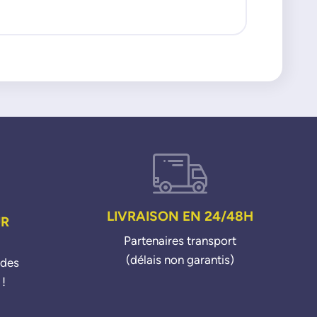
LIVRAISON EN 24/48H
UR
Partenaires transport
(délais non garantis)
ndes
 !