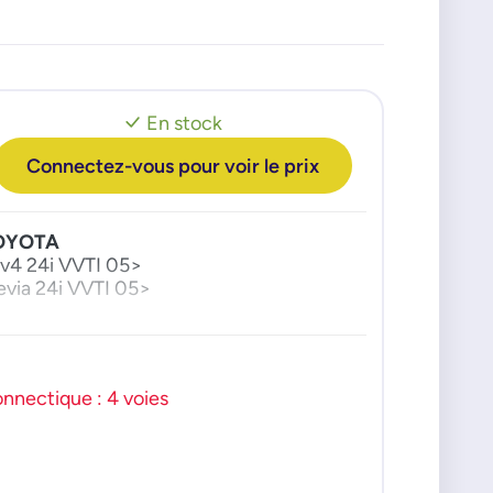
En stock
Connectez-vous pour voir le prix
OYOTA
v4 24i VVTI 05>
evia 24i VVTI 05>
nnectique : 4 voies