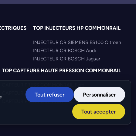
ECTRIQUES
TOP INJECTEURS HP COMMONRAIL
INJECTEUR CR SIEMENS ES100 Citroen
INJECTEUR CR BOSCH Audi
INJECTEUR CR BOSCH Jaguar
TOP CAPTEURS HAUTE PRESSION COMMONRAIL
CAPTEUR PRESS COMMONRAIL Ford
CAPTEUR PRESS COMMONRAIL Nissan
Tout refuser
Personnaliser
e
CAPTEUR PRESS COMMONRAIL Toyota
Tout accepter
Création :