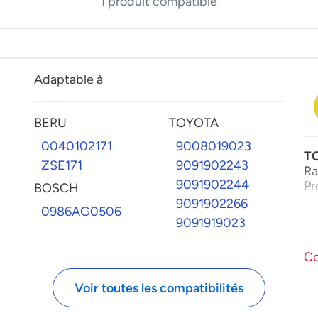
1 produit compatible
Adaptable à
BERU
TOYOTA
0040102171
9008019023
T
ZSE171
9091902243
Ra
9091902244
Pr
BOSCH
9091902266
0986AG0506
9091919023
Co
Voir toutes les compatibilités