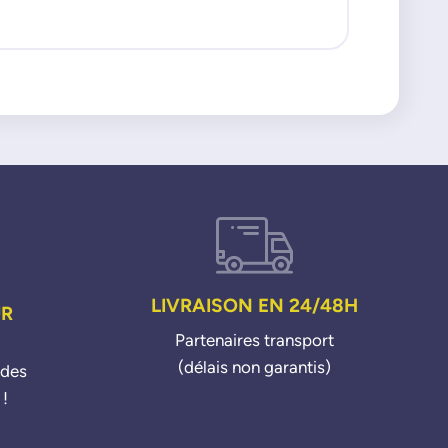
LIVRAISON EN 24/48H
UR
Partenaires transport
(délais non garantis)
ndes
 !