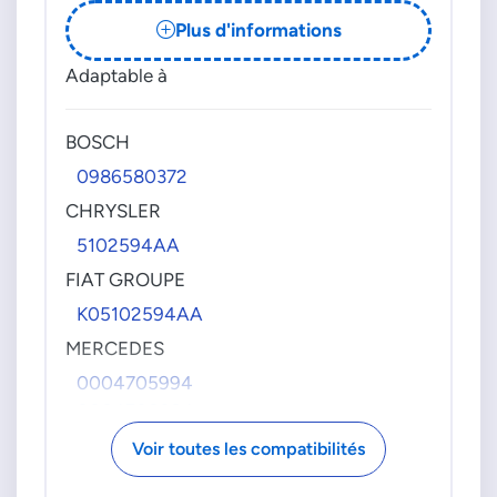
Plus d'informations
Adaptable à
BOSCH
0986580372
CHRYSLER
5102594AA
FIAT GROUPE
K05102594AA
MERCEDES
0004705994
0004706094
0004706794
Voir toutes les compatibilités
0004707894
000470789480