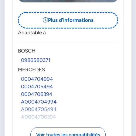
Plus d'informations
Adaptable à
BOSCH
0986580371
MERCEDES
0004704994
0004705494
0004706394
A0004704994
A0004705494
A0004706394
PIERBURG
Voir toutes les compatibilités
72181000