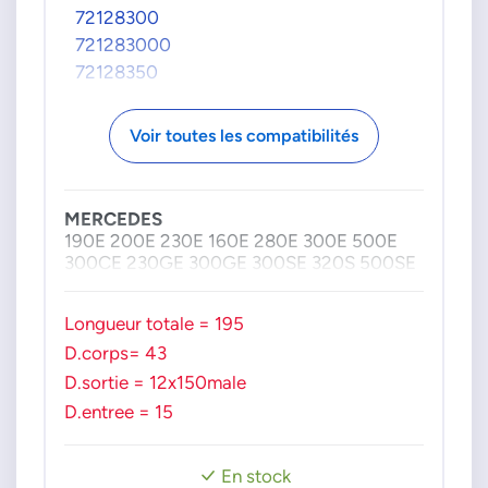
72128300
721283000
72128350
721283500
72128360
Voir toutes les compatibilités
721283600
72168260
721682600
MERCEDES
190E 200E 230E 160E 280E 300E 500E
300CE 230GE 300GE 300SE 320S 500SE
Longueur totale = 195
D.corps= 43
D.sortie = 12x150male
D.entree = 15
En stock