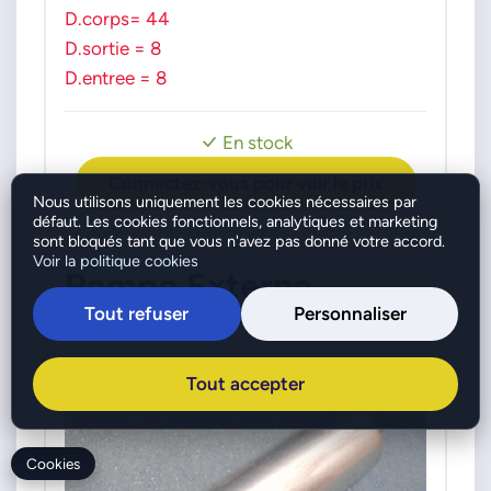
D.corps= 44
D.sortie = 8
D.entree = 8
En stock
Connectez-vous pour voir le prix
Nous utilisons uniquement les cookies nécessaires par
défaut. Les cookies fonctionnels, analytiques et marketing
sont bloqués tant que vous n'avez pas donné votre accord.
Voir la politique cookies
Pompe Externe
Tout refuser
Personnaliser
Réf. : 278250
Tout accepter
Cookies