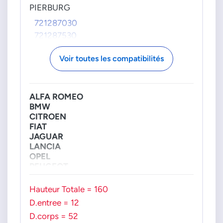
PIERBURG
721287030
721287530
Voir toutes les compatibilités
ALFA ROMEO
BMW
CITROEN
FIAT
JAGUAR
LANCIA
OPEL
PEUGEOT
RENAULT
SEAT
Hauteur Totale = 160
VW
D.entree = 12
D.corps = 52