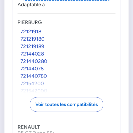
Adaptable à
PIERBURG
72121918
721219180
721219189
72144028
721440280
72144078
721440780
72154200
721542000
RENAULT
Voir toutes les compatibilités
6001021735
6001023051
RENAULT
R5 GT Turbo 88>