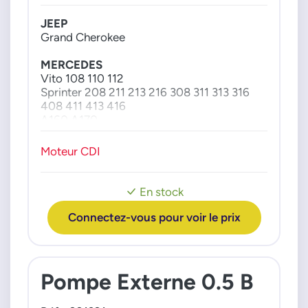
A6110900150
JEEP
A6110900250
Grand Cherokee
A6110900350
MERCEDES
Vito 108 110 112
Sprinter 208 211 213 216 308 311 313 316
408 411 413 416
A160 A170
C200 C220 C270
E200 E220 E270 E320
Moteur CDI
G270
ML270
S320
En stock
V200 V220
Vaneo
Connectez-vous pour voir le prix
Pompe Externe 0.5 B