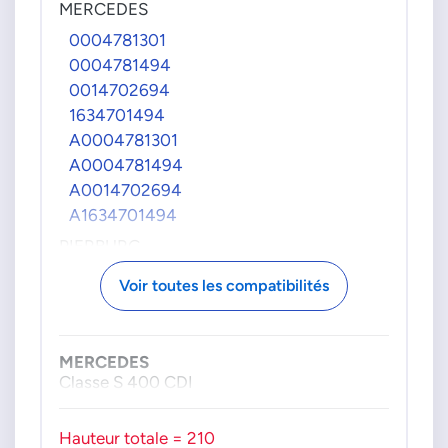
MERCEDES
0004781301
0004781494
0014702694
1634701494
A0004781301
A0004781494
A0014702694
A1634701494
PIERBURG
72814551
Voir toutes les compatibilités
728145510
72840901
728409010
MERCEDES
72840951
Classe S 400 CDI
728409510
Hauteur totale = 210