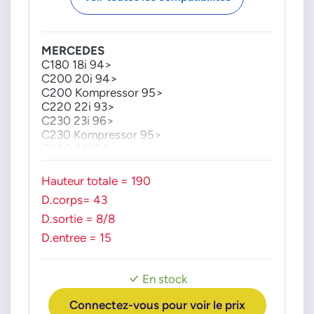
721810000
72181050
MERCEDES
721810500
C180 18i 94>
72202000
C200 20i 94>
722020000
C200 Kompressor 95>
72202050
C220 22i 93>
C230 23i 96>
722020500
C230 Kompressor 95>
72206200
C280 28i 94>
722062000
72206250
Hauteur totale = 190
722062500
D.corps= 43
72226200
D.sortie = 8/8
722262000
D.entree = 15
En stock
Connectez-vous pour voir le prix