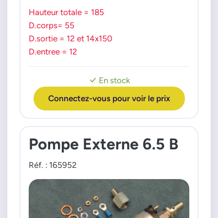
721565700
PEUGEOT
Hauteur totale = 185
72207100
505
D.corps= 55
722071000
PORSCHE
D.sortie = 12 et 14x150
PORSCHE
911 924 944 968
D.entree = 12
92860810401
VOLVO
92860810402
240 340 360 740 760 940 960
92860810406
En stock
94460810201
Connectez-vous pour voir le prix
94460810205
PSA GROUPE
0000156552
Pompe Externe 6.5 B
9151819080
9153880780
Réf. : 165952
VOLVO
1336679
241723
9142045