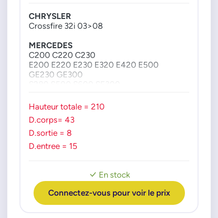
0004709594
CHRYSLER
0004780001
Crossfire 32i 03>08
0020915301
MERCEDES
004705994
C200 C220 C230
004706094
E200 E220 E230 E320 E420 E500
004706794
GE230 GE300
004707894
S280 S500 S600 SE300
SL280 SL300 SL320
004709594
Hauteur totale = 210
004780001
Tous modèles 94>
D.corps= 43
2024709994
A0004705994
D.sortie = 8
A0004706094
D.entree = 15
A0004706794
A0004707894
En stock
A000470789480
Connectez-vous pour voir le prix
A0004709594
A0004780001
A0020915301