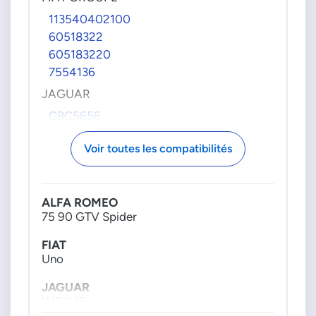
113540402100
60518322
605183220
7554136
JAGUAR
CBC5656
DBC2482
Voir toutes les compatibilités
EBC11580
PIERBURG
72156500
ALFA ROMEO
721565000
75 90 GTV Spider
72156550
FIAT
721565500
Uno
72156552
721565520
JAGUAR
72156570
XJS XJ6