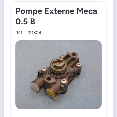
A0020918801
Pompe Externe Meca
A0020918901
0.5 B
A004705994
A004706094
A004706794
Réf. : 221304
A004707894
A004709594
A004780001
A2024709994
PIERBURG
72196001
721960010
72196004
721960040
72196051
721960510
72196054