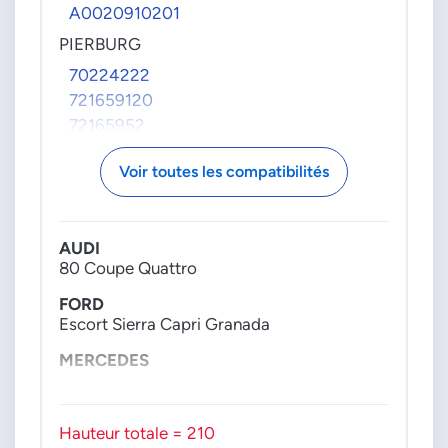
A0020910201
PIERBURG
70224222
721659120
72165952
721659520
Voir toutes les compatibilités
72165960
721659600
72165972
AUDI
721659720
80 Coupe Quattro
VAG GROUPE
FORD
441906091A
Escort Sierra Capri Granada
441906091B
MERCEDES
190 200 E200 220 E220 230 260 280 300
350 380 450 500
Hauteur totale = 210