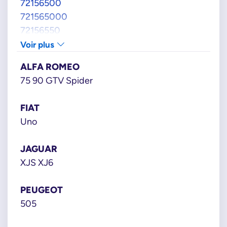
72156500
721565000
72156550
721565500
Voir plus
72156552
ALFA ROMEO
721565520
75 90 GTV Spider
72156570
721565700
FIAT
72207100
Uno
722071000
PORSCHE
JAGUAR
92860810401
XJS XJ6
92860810402
92860810406
PEUGEOT
94460810201
505
94460810205
PSA GROUPE