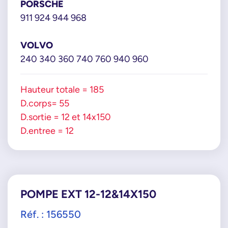
PORSCHE
0000156552
911 924 944 968
9151819080
9153880780
VOLVO
VOLVO
240 340 360 740 760 940 960
1336679
241723
Hauteur totale = 185
9142045
D.corps= 55
D.sortie = 12 et 14x150
D.entree = 12
POMPE EXT 12-12&14X150
Réf. : 156550