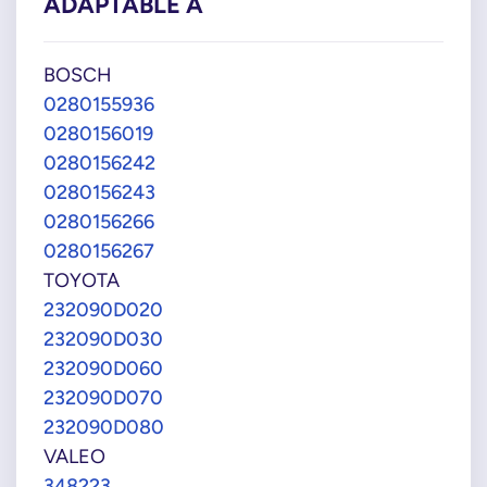
ADAPTABLE À
BOSCH
0280155936
0280156019
0280156242
0280156243
0280156266
0280156267
TOYOTA
232090D020
232090D030
232090D060
232090D070
232090D080
VALEO
348223