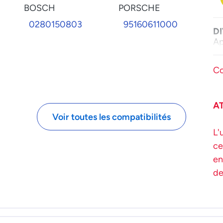
BOSCH
PORSCHE
0280150803
95160611000
D
Ap
Co
A
Voir toutes les compatibilités
L'
ce
en
de