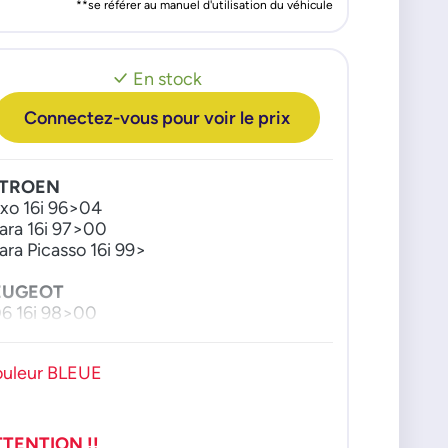
**se référer au manuel d'utilisation du véhicule
En stock
Connectez-vous pour voir le prix
ITROEN
xo 16i 96>04
ara 16i 97>00
ara Picasso 16i 99>
EUGEOT
6 16i 98>00
6 16i 93>02
uleur BLEUE
TTENTION !!