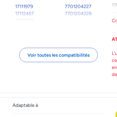
O
17111979
7701204227
Co
17112457
7701204228
17112878
Co
R
Su
17113277
A
L'
Voir toutes les compatibilités
ce
en
de
Adaptable à