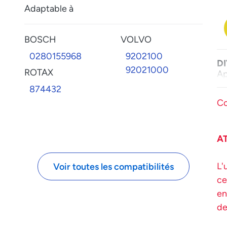
Adaptable à
BOSCH
VOLVO
0280155968
9202100
D
92021000
ROTAX
Ap
874432
Co
A
L'
Voir toutes les compatibilités
ce
en
de