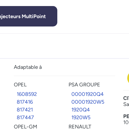
njecteurs MultiPoint
Adaptable à
OPEL
PSA GROUPE
1608592
00001920Q4
C
817416
00001920W5
Sa
817421
1920Q4
P
817447
1920W5
10
OPEL-GM
RENAULT