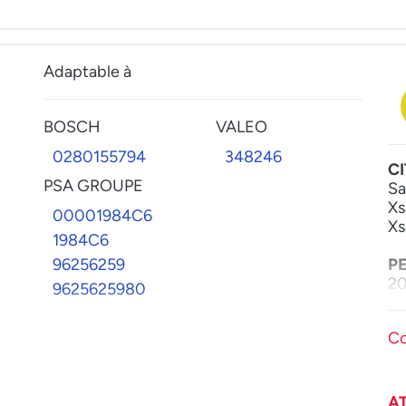
Adaptable à
BOSCH
VALEO
0280155794
348246
C
PSA GROUPE
Sa
Xs
00001984C6
Xs
1984C6
96256259
P
20
9625625980
30
Co
A