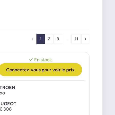
‹
1
2
3
…
11
›
En stock
Connectez-vous pour voir le prix
ITROEN
xo
EUGEOT
6 306