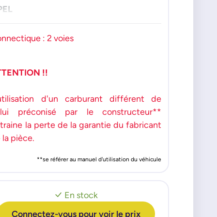
PEL
rsa
nnectique : 2 voies
ENAULT
per 5 Clio
TTENTION !!
utilisation d'un carburant différent de
lui préconisé par le constructeur**
traine la perte de la garantie du fabricant
 la pièce.
**se référer au manuel d'utilisation du véhicule
En stock
Connectez-vous pour voir le prix