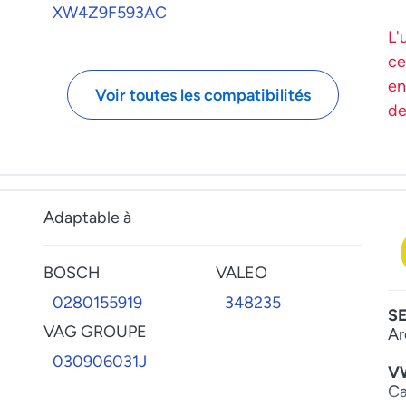
XW4Z9F593AC
L'
ce
en
Voir toutes les compatibilités
de
Adaptable à
BOSCH
VALEO
0280155919
348235
S
VAG GROUPE
Ar
030906031J
V
Ca