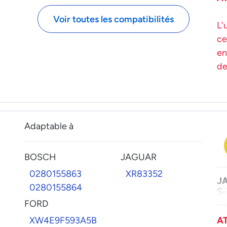
Voir toutes les compatibilités
L'
ce
en
de
Adaptable à
BOSCH
JAGUAR
0280155863
XR83352
J
0280155864
S-
FORD
XW4E9F593A5B
A