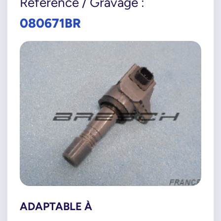
Référence / Gravage :
080671BR
ADAPTABLE À