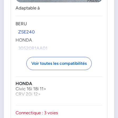
Adaptable à
BERU
ZSE240
HONDA
30520R1AA01
Voir toutes les compatibilités
HONDA
Civic 16i 18i 11>
CRV 20i 12>
Connectique : 3 voies