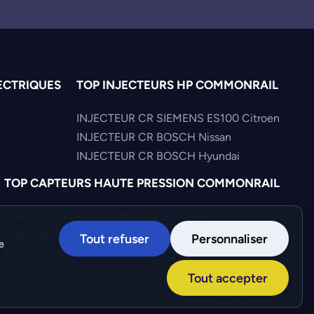
ECTRIQUES
TOP INJECTEURS HP COMMONRAIL
INJECTEUR CR SIEMENS ES100 Citroen
INJECTEUR CR BOSCH Nissan
INJECTEUR CR BOSCH Hyundai
TOP CAPTEURS HAUTE PRESSION COMMONRAIL
CAPTEUR PRESS COMMONRAIL Citroen
CAPTEUR PRESS COMMONRAIL Mercedes
Tout refuser
Personnaliser
e
CAPTEUR PRESS COMMONRAIL Fiat
Tout accepter
Création :