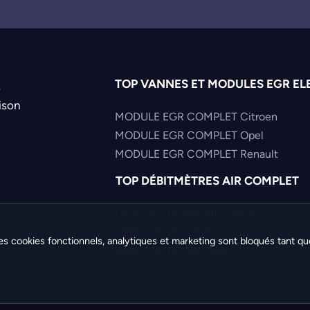
0237020119
0237020120
0237020131
0237020133
0237020134
TOP VANNES ET MODULES EGR EL
s
0237020135
ison
MODULE EGR COMPLET Citroen
0237020136
MODULE EGR COMPLET Opel
0237020137
MODULE EGR COMPLET Renault
0237020138
0237020140
TOP DÉBITMÈTRES AIR COMPLET
0237020141
0237020144
DEBITMETRE AIR Alfa-Romeo
0237020145
DEBITMETRE AIR Mercedes
es cookies fonctionnels, analytiques et marketing sont bloqués tant qu
0237020146
DEBITMETRE AIR Opel
0237020147
0237020148
férences de
0237020149