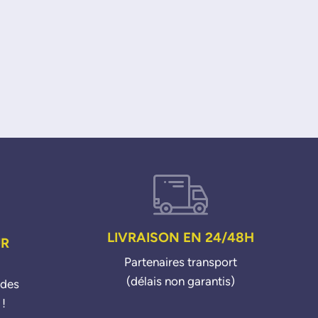
LIVRAISON EN 24/48H
UR
Partenaires transport
(délais non garantis)
ndes
 !