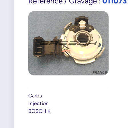
011073
Référence / Gravage :
Carbu
Injection
BOSCH K