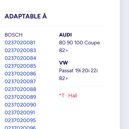
ADAPTABLE À
BOSCH
AUDI
0237020081
80 90 100 Coupe
0237020083
82>
0237020084
VW
0237020085
Passat 19i 20i 22i
0237020086
82>
0237020087
0237020088
*T : Hall
0237020089
0237020090
0237020091
0237020095
0237020096