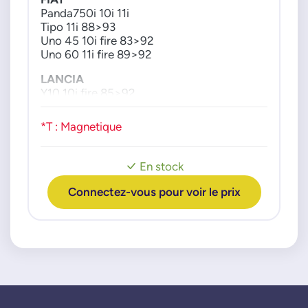
SE101E
034905205C
Panda750i 10i 11i
Tipo 11i 88>93
SE101F
034905205F
Uno 45 10i fire 83>92
SE101G
034905205G
Uno 60 11i fire 89>92
SE101H
034905205L
SE106AA
LANCIA
034905206
Y10 10i fire 85>92
035905205AC
PIAGGIO
035905205AD
498325
*T : Magnetique
035905206AJ
049905206D
049905206F
En stock
049905206G
Connectez-vous pour voir le prix
050905205A
050905205B
050905205C
050905205D
050905205E
050905205F
050905205H