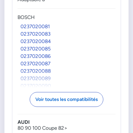
0237521059
0237521062
BOSCH
0237521063
0237020081
0237521064
0237020083
0237522011
0237020084
0237522015
0237020085
0237522026
0237020086
0237522027
0237020087
0237522028
0237020088
0237522029
0237020089
0237522034
0237020090
0986237636
0237020091
0986237636090
Voir toutes les compatibilités
0237020095
0986237638
0237020096
0986237638090
0237020097
0986237653
AUDI
0237020098
0986237653090
80 90 100 Coupe 82>
0237020099
0986237660