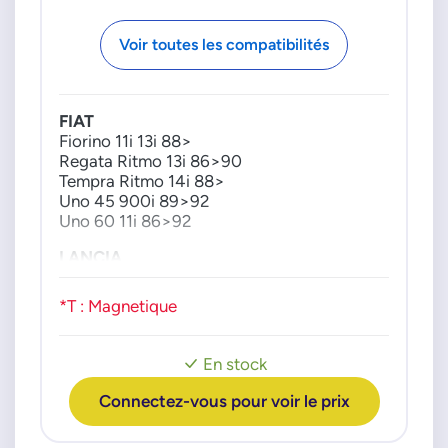
61110066
0986237305090
61110076
0986237306
Voir toutes les compatibilités
71328401
0986237306090
71347301
0986237307
71349101
0986237307090
FIAT
SE100AXY
0986237308
Fiorino 11i 13i 88>
Regata Ritmo 13i 86>90
SE100CX
0986237308090
Tempra Ritmo 14i 88>
SE100DX
0986237309
Uno 45 900i 89>92
SE100EX
0986237309090
Uno 60 11i 86>92
SE100FX
0986237313
LANCIA
SE100GX
0986237313090
Delta 11i 13i 86>92
SE100MX
0986237342
Prisma 13i 86>89
*T : Magnetique
SE100QX
0986237342090
Y10 10i 85>88
SE100RXY
1237011065
SE100RY
1237011073
En stock
SE100SXY
1237011110
Connectez-vous pour voir le prix
SE100SY
1237011123
SE100TY
PSA GROUPE