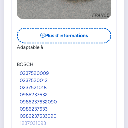
0237020197
0237020198
0237020199
0237020200
0237020201
Plus d'informations
0237020202
Adaptable à
0237020203
0237020204
0237020205
BOSCH
0237020210
0237520009
0237020212
0237520012
0237020213
0237521018
0237022035
0986237632
0237022036
0986237632090
0237022037
0986237633
0237022038
0986237633090
0237022039
1237031093