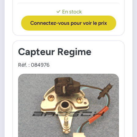
0237030018
0237030019
En stock
0237030020
Connectez-vous pour voir le prix
0237030021
0237030022
0237030023
0237030024
Capteur Regime
0237030025
0237031005
Réf. : 084976
0237031006
0237031007
0237031008
0237031009
0237031010
0237031011
0237031012
0237031013
0237031015