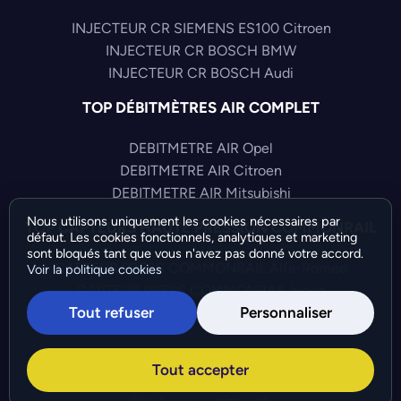
INJECTEUR CR SIEMENS ES100 Citroen
INJECTEUR CR BOSCH BMW
INJECTEUR CR BOSCH Audi
TOP DÉBITMÈTRES AIR COMPLET
DEBITMETRE AIR Opel
DEBITMETRE AIR Citroen
DEBITMETRE AIR Mitsubishi
Nous utilisons uniquement les cookies nécessaires par
TOP CAPTEURS HAUTE PRESSION COMMONRAIL
défaut. Les cookies fonctionnels, analytiques et marketing
sont bloqués tant que vous n'avez pas donné votre accord.
CAPTEUR PRESS COMMONRAIL Alfa-Romeo
Voir la politique cookies
CAPTEUR PRESS COMMONRAIL Iveco
Tout refuser
Personnaliser
CAPTEUR PRESS COMMONRAIL Audi
©Bresch SAS - Copyright 2026 - Tous droits réservés -
Tout accepter
Préférences de cookies
-
Gérer mes cookies