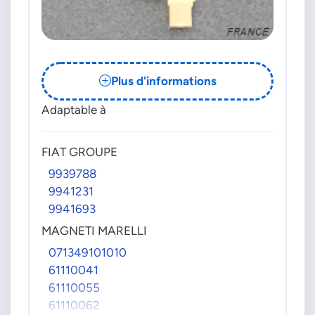
0237031016
0237031017
0237031019
0237031020
0237031021
Plus d'informations
0237031022
Adaptable à
0237031023
0237031025
0237031026
FIAT GROUPE
0237031027
9939788
0237031028
9941231
0237035001
9941693
0237037008
MAGNETI MARELLI
0237037009
071349101010
0237037010
61110041
0986237304
61110055
0986237304090
61110062
0986237305