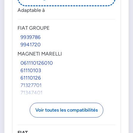
026905205P
Adaptable à
026905205Q
026905206A
026905206AD
FIAT GROUPE
026905206B
9939786
026905206C
9941720
026905206E
MAGNETI MARELLI
026905206F
061110126010
026905206G
61110103
026905206H
61110126
026905206J
71327701
026905206K
71347401
026905206T
SE101A
027905205F
SE101AB
027905205H
Voir toutes les compatibilités
SE101B
027905205M
SE101C
027905205Q
SE101D
027905205R
FIAT