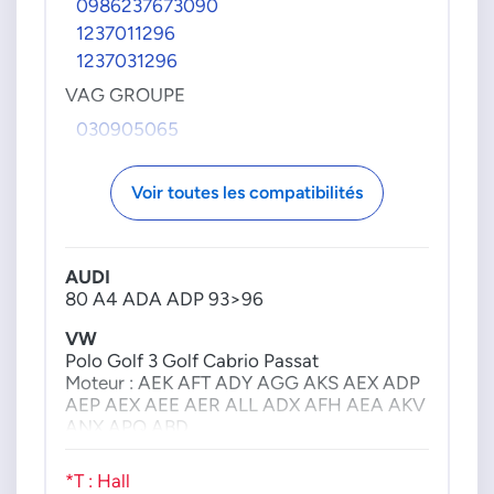
0986237673090
030905205H
0237020156
1237011296
030905205T
0237020157
1237031296
030905305C
0237020158
VAG GROUPE
030998065A
0237020159
030905065
035905206AF
0237020160
037905205
0237020161
037905205J
0237020162
Voir toutes les compatibilités
037905205K
0237020163
037905205M
0237020164
050905205AH
0237020165
AUDI
052998065
0237020166
80 A4 ADA ADP 93>96
X03970006
0237020167
VW
X039700070
0237020169
Polo Golf 3 Golf Cabrio Passat
0237020170
Moteur : AEK AFT ADY AGG AKS AEX ADP
AEP AEX AEE AER ALL ADX AFH AEA AKV
0237020171
ANX APQ ABD
0237020172
0237020175
SEAT
*T : Hall
Arosa Cordoba Ibiza ADY AER AEX ABD
0237020176