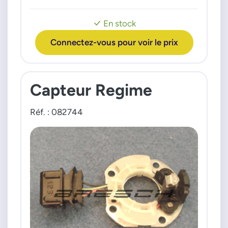
0237020177
SKODA
En stock
0237020178
Felicia Octavia AEE 95>
0237020180
Connectez-vous pour voir le prix
0237020182
0237020183
0237020184
Capteur Regime
0237020185
0237020186
Réf. : 082744
0237020187
0237020188
0237020189
0237020190
0237020191
0237020192
0237020193
0237020194
0237020195
0237020196