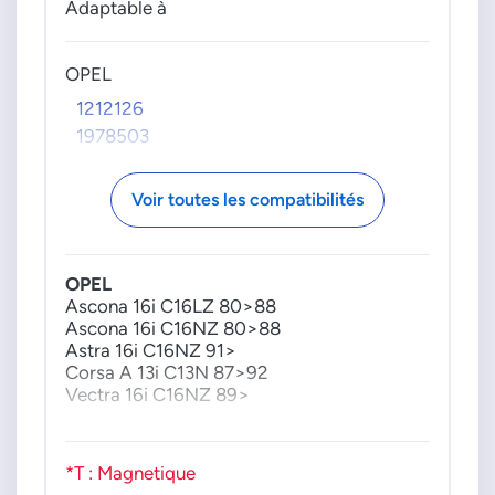
0237027018
Adaptable à
0237027021
0237027022
OPEL
0237030003
1212126
0237030004
1978503
0237030005
0237030006
0237030007
Voir toutes les compatibilités
0237030008
0237030009
0237030010
OPEL
Ascona 16i C16LZ 80>88
0237030011
Ascona 16i C16NZ 80>88
0237030012
Astra 16i C16NZ 91>
0237030013
Corsa A 13i C13N 87>92
0237030014
Vectra 16i C16NZ 89>
0237030015
0237030016
*T : Magnetique
0237030017