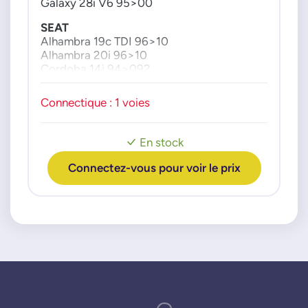
Galaxy 28i V6 95>00
SEAT
Alhambra 19c TDI 96>10
Alhambra 20i 96>10
Cordoba 14i 94>092
Cordoba 16i 93>02
Cordoba 18i T 00>02
Connectique : 1 voies
Cordoba 18i 93>02
Cordoba 19c D 93>96
Cordoba 19i SDI 99>02
En stock
Cordova 19c TD 93>96
Cordoba 19c TDI 96>02
Connectez-vous pour voir le prix
Cordoba 20i 93>99
Ibiza 2 10i 96>02
Ibiza 2 14i 93>02
Ibiza 2 16i 93>02
Ibiza 2 18i 93>02
Ibiza 2 19c D 93>96
Ibiza 2 19i SDI 96>02
Ibiza 2 19c TD 93>96
Ibiza 2 19c TDI 96>02
Ibiza 2 20i 93>99