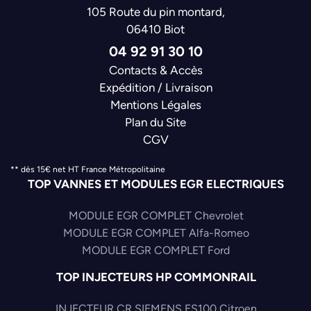
Sharan 18i T 97>10
105 Route du pin montard,
Sharan 19c TDI 95>10
06410 Biot
Sharan 20i 95>10
Sharan 28i VR6 95>00
04 92 91 30 10
Transporter 28i VR6 95>03
Contacts & Accès
Vento 14i 91>98
Expédition / Livraison
Vento 16i 92>98
Vento 18i 91>98
Mentions Légales
Vento 19c TD 91>98
Plan du Site
Vento 19c TDI 93>98
CGV
Vento 19i SDI 97>98
Vento 20i 91>98
** dès 15€ net HT France Métropolitaine
Vento 28i VR6 92>98
TOP VANNES ET MODULES EGR ELECTRIQUES
MODULE EGR COMPLET Chevrolet
MODULE EGR COMPLET Alfa-Romeo
MODULE EGR COMPLET Ford
TOP INJECTEURS HP COMMONRAIL
INJECTEUR CR SIEMENS ES100 Citroen