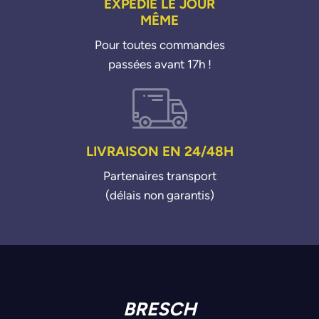
EXPÉDIÉ LE JOUR
Golf 3 16i 92>97
MÊME
Golf 3 18i 91>97
Golf 3 19c D 91>97
Pour toutes commandes
Golf 3 19i SDI 95>97
passées avant 17h !
Golf 3 19c GTD 91>97
Golf 3 19c TDI 93>97
Golf 3 20i 91>97
Golf 3 20i GTI 16V 92>97
Golf 3 28i VR6 92>97
Golf 4 19c TDI 97>04
LIVRAISON EN 24/48H
Golf 4 23i V5 97>05
Golf 4 28i VR6 4motion 99>05
Partenaires transport
Passat 16i 94>96
(délais non garantis)
Passat 18i 88>968
Passat 19c TD 91>96
Passat 19c TDI 93>96
Passat 20i 90>96
Polo 14i 97>01
Polo 16i 97>01
Polo 19c D 94>01
Polo 19c TDI 98>01
BRESCH
Polo 19i SDI 97>01