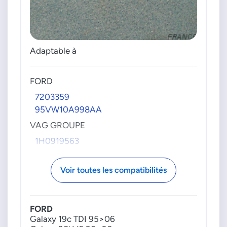
Adaptable à
FORD
7203359
95VW10A998AA
VAG GROUPE
1H0919563
Voir toutes les compatibilités
FORD
Galaxy 19c TDI 95>06