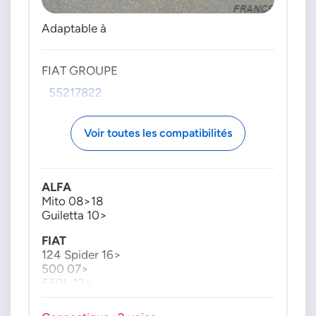
Adaptable à
FIAT GROUPE
55217822
Voir toutes les compatibilités
ALFA
Mito 08>18
Guiletta 10>
FIAT
124 Spider 16>
500 07>
550L 12>
500X 15>
Bravo 10>