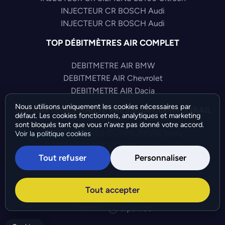
INJECTEUR CR BOSCH Audi
INJECTEUR CR BOSCH Audi
TOP DÉBITMÈTRES AIR COMPLET
DEBITMETRE AIR BMW
DEBITMETRE AIR Chevrolet
DEBITMETRE AIR Dacia
Nous utilisons uniquement les cookies nécessaires par
TOP CAPTEURS HAUTE PRESSION COMMONRAIL
défaut. Les cookies fonctionnels, analytiques et marketing
sont bloqués tant que vous n'avez pas donné votre accord.
CAPTEUR PRESS COMMONRAIL Isuzu
Voir la politique cookies
CAPTEUR PRESS COMMONRAIL KHD
Tout refuser
Personnaliser
CAPTEUR PRESS COMMONRAIL Chrysler
©Bresch SAS - Copyright 2026 - Tous droits réservés -
Tout accepter
Préférences de cookies
-
Gérer mes cookies
Création :