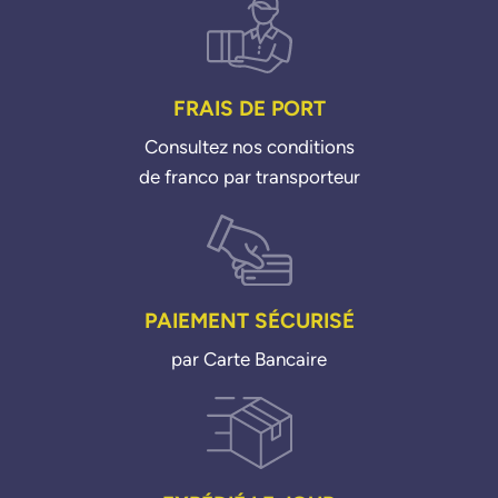
Inca 17c D 96>03
Inca 19i SDI 95>03
Leon 28i Cupra4 01>06
Toledo 19c D 91>99
Toledo 19c TDI 95>99
FRAIS DE PORT
Toledo 20i 91>99
Toledo 23i V5 00>03
Consultez nos conditions
de franco par transporteur
SKODA
Octavia 19c TDI 96>10
VW
Bora 19c TDI 98>05
Bora 23i 98>05
Caddy 2 17i DSI 96>00
PAIEMENT SÉCURISÉ
Caddy 2 19c D 95>04
par Carte Bancaire
Caddy 2 19i SDI 956
>04
Caddy 2 19c TDI 96>04
Corrado 20i 93>95
Corrado 29i VR6 91>95
Flight 3 95>01
Golf 3 14i 91>97