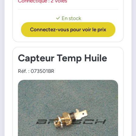
Connectique : 2 voies
Panda 12>
Punto 09>
En stock
JEEP
Renegade 14>
Connectez-vous pour voir le prix
LANCIA
Delta 08>14
Ypsilon 11>18
Capteur Temp Huile
Réf. : 073501BR