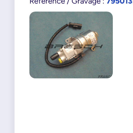
79501
Référence / Gravage :