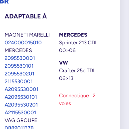
3BR
ADAPTABLE À
MAGNETI MARELLI
MERCEDES
024000015010
Sprinter 213 CDI
MERCEDES
00>06
2095530001
VW
2095530101
Crafter 25c TDI
2095530201
06>13
2115530001
A2095530001
Connectique : 2
A2095530101
voies
A2095530201
A2115530001
VAG GROUPE
0B8901137B