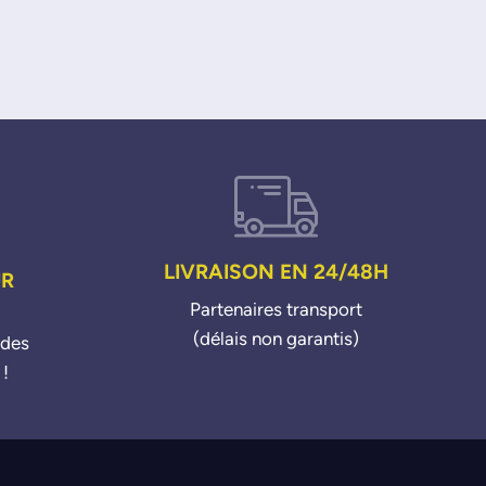
LIVRAISON EN 24/48H
UR
Partenaires transport
(délais non garantis)
ndes
 !