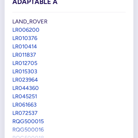
ADAPTABLE À
LAND_ROVER
LR006200
LR010376
LR010414
LR011837
LR012705
LR015303
LR023964
LR044360
LR045251
LR061663
LR072537
RQG500015
RQG500016
RQG500018