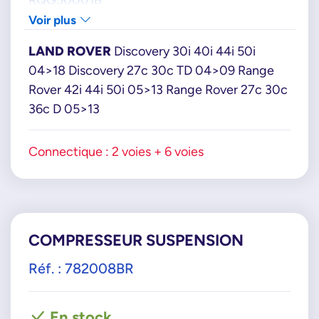
RQG500019
Voir plus
RQG500070
LAND ROVER
Discovery 30i 40i 44i 50i
RQG500071
04>18 Discovery 27c 30c TD 04>09 Range
RQG500072
Rover 42i 44i 50i 05>13 Range Rover 27c 30c
RQG500080
36c D 05>13
RQG500090
RQG500130
Connectique : 2 voies + 6 voies
RQG500150
RQG500160
MAGNUM TECH
KPL001MT
COMPRESSEUR SUSPENSION
Réf. : 782008BR
En stock