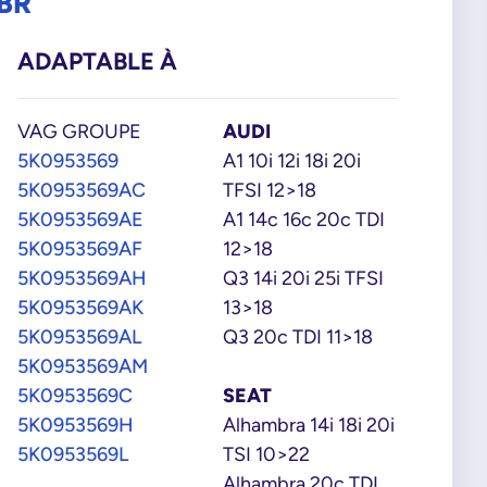
BR
ADAPTABLE À
VAG GROUPE
AUDI
5K0953569
A1 10i 12i 18i 20i
5K0953569AC
TFSI 12>18
5K0953569AE
A1 14c 16c 20c TDI
5K0953569AF
12>18
5K0953569AH
Q3 14i 20i 25i TFSI
5K0953569AK
13>18
5K0953569AL
Q3 20c TDI 11>18
5K0953569AM
5K0953569C
SEAT
5K0953569H
Alhambra 14i 18i 20i
5K0953569L
TSI 10>22
Alhambra 20c TDI