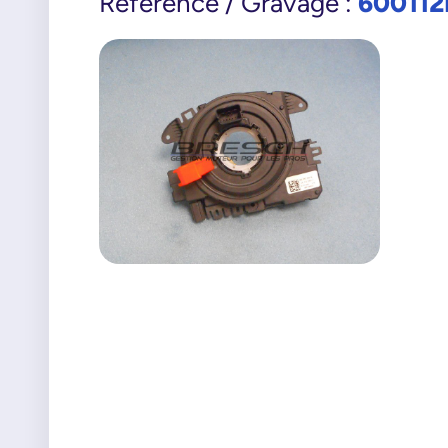
600112
Référence / Gravage :