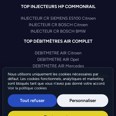
TOP INJECTEURS HP COMMONRAIL
INJECTEUR CR SIEMENS ES100 Citroen
INJECTEUR CR BOSCH Citroen
INJECTEUR CR BOSCH BMW
TOP DÉBITMÈTRES AIR COMPLET
DEBITMETRE AIR Citroen
DEBITMETRE AIR Opel
DEBITMETRE AIR Mercedes
Nous utilisons uniquement les cookies nécessaires par
TOP CAPTEURS HAUTE PRESSION COMMONRAIL
défaut. Les cookies fonctionnels, analytiques et marketing
sont bloqués tant que vous n'avez pas donné votre accord.
CAPTEUR PRESS COMMONRAIL Alfa-Romeo
Voir la politique cookies
CAPTEUR PRESS COMMONRAIL Audi
Tout refuser
Personnaliser
CAPTEUR PRESS COMMONRAIL Chrysler
©Bresch SAS - Copyright 2026 - Tous droits réservés -