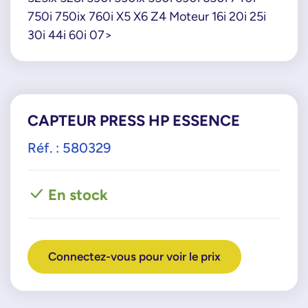
750i 750ix 760i X5 X6 Z4 Moteur 16i 20i 25i
30i 44i 60i 07>
CAPTEUR PRESS HP ESSENCE
Réf. : 580329
En stock
Connectez-vous pour voir le prix