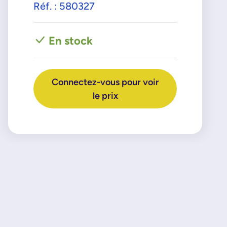
Réf. : 580327
En stock
Connectez-vous pour voir
le prix