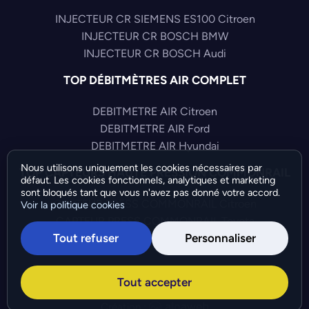
INJECTEUR CR SIEMENS ES100 Citroen
INJECTEUR CR BOSCH BMW
INJECTEUR CR BOSCH Audi
TOP DÉBITMÈTRES AIR COMPLET
DEBITMETRE AIR Citroen
DEBITMETRE AIR Ford
DEBITMETRE AIR Hyundai
Nous utilisons uniquement les cookies nécessaires par
TOP CAPTEURS HAUTE PRESSION COMMONRAIL
défaut. Les cookies fonctionnels, analytiques et marketing
sont bloqués tant que vous n'avez pas donné votre accord.
CAPTEUR PRESS COMMONRAIL Citroen
Voir la politique cookies
CAPTEUR PRESS COMMONRAIL Toyota
Tout refuser
Personnaliser
CAPTEUR PRESS COMMONRAIL Alfa-Romeo
©Bresch SAS - Copyright 2026 - Tous droits réservés -
Tout accepter
Préférences de cookies
-
Gérer mes cookies
Création :