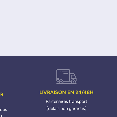
LIVRAISON EN 24/48H
UR
Partenaires transport
(délais non garantis)
ndes
 !