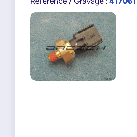
417061
Référence / Gravage :