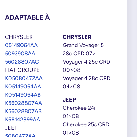
ADAPTABLE À
CHRYSLER
CHRYSLER
05149064AA
Grand Voyager 5
5093908AA
28c CRD 07>
56028807AC
Voyager 4 25c CRD
FIAT GROUPE
00>08
K05080472AA
Voyager 4 28c CRD
K05149064AA
04>08
K05149064AB
JEEP
K56028807AA
Cherokee 24i
K56028807AB
01>08
K68142899AA
Cherokee 25c CRD
JEEP
01>08
5080472AA