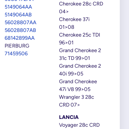
Cherokee 28c CRD
5149064AA
04>
5149064AB
Cherokee 37i
56028807AA
01>08
56028807AB
Cherokee 25c TDI
68142899AA
96>01
PIERBURG
Grand Cherokee 2
71459506
31c TD 99>01
Grand Cherokee 2
40i 99>05
Grand Cherokee
47i V8 99>05
Wrangler 3 28c
CRD 07>
LANCIA
Voyager 28c CRD