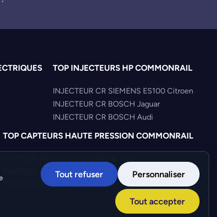
ECTRIQUES
TOP INJECTEURS HP COMMONRAIL
INJECTEUR CR SIEMENS ES100 Citroen
INJECTEUR CR BOSCH Jaguar
INJECTEUR CR BOSCH Audi
TOP CAPTEURS HAUTE PRESSION COMMONRAIL
CAPTEUR PRESS COMMONRAIL Audi
CAPTEUR PRESS COMMONRAIL Hyundai
Tout refuser
Personnaliser
e
CAPTEUR PRESS COMMONRAIL Volkswagen
Tout accepter
Création :