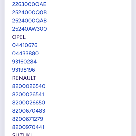
2263000QAE
2524000Q0B
2524000QAB
25240AW300
OPEL
04410676
04433880
93160284
93198196
RENAULT
8200026540
8200026541
8200026650
8200670483
8200671279
8200970441
SUZUKI