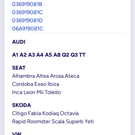
036919081B
036919081C
036919081D
06A919081C
AUDI
A1 A2 A3 A4 A5 A8 Q2 Q3 TT
SEAT
Alhambra Altea Arosa Ateca
Cordoba Exeo Ibiza
Inca Leon Mii Toledo
SKODA
Citigo Fabia Kodiaq Octavia
Rapid Roomster Scala Superb Yeti
VW