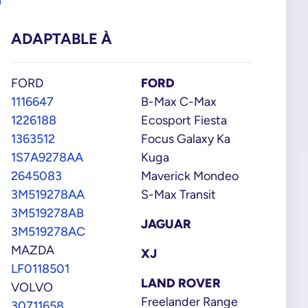
0
ADAPTABLE À
FORD
FORD
1116647
B-Max C-Max
1226188
Ecosport Fiesta
1363512
Focus Galaxy Ka
1S7A9278AA
Kuga
2645083
Maverick Mondeo
3M519278AA
S-Max Transit
3M519278AB
JAGUAR
3M519278AC
MAZDA
XJ
LF0118501
LAND ROVER
VOLVO
Freelander Range
30711658