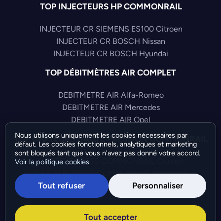
TOP INJECTEURS HP COMMONRAIL
INJECTEUR CR SIEMENS ES100 Citroen
INJECTEUR CR BOSCH Nissan
INJECTEUR CR BOSCH Hyundai
TOP DÉBITMÈTRES AIR COMPLET
DEBITMETRE AIR Alfa-Romeo
DEBITMETRE AIR Mercedes
DEBITMETRE AIR Opel
Nous utilisons uniquement les cookies nécessaires par
TOP CAPTEURS HAUTE PRESSION COMMONRAIL
défaut. Les cookies fonctionnels, analytiques et marketing
sont bloqués tant que vous n'avez pas donné votre accord.
CAPTEUR PRESS COMMONRAIL Citroen
Voir la politique cookies
CAPTEUR PRESS COMMONRAIL Mercedes
Tout refuser
Personnaliser
CAPTEUR PRESS COMMONRAIL Fiat
©Bresch SAS - Copyright 2026 - Tous droits réservés -
Tout accepter