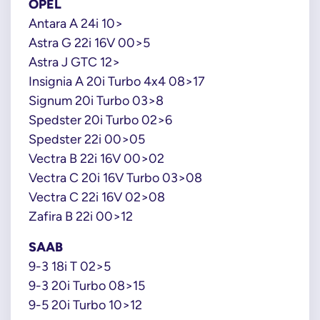
OPEL
Antara A 24i 10>
Astra G 22i 16V 00>5
Astra J GTC 12>
Insignia A 20i Turbo 4x4 08>17
Signum 20i Turbo 03>8
Spedster 20i Turbo 02>6
Spedster 22i 00>05
Vectra B 22i 16V 00>02
Vectra C 20i 16V Turbo 03>08
Vectra C 22i 16V 02>08
Zafira B 22i 00>12
SAAB
9-3 18i T 02>5
9-3 20i Turbo 08>15
9-5 20i Turbo 10>12