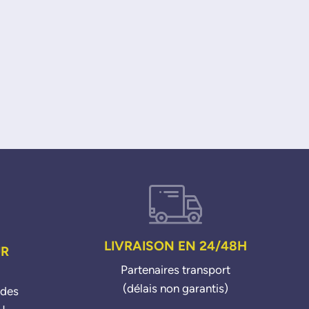
LIVRAISON EN 24/48H
UR
Partenaires transport
(délais non garantis)
ndes