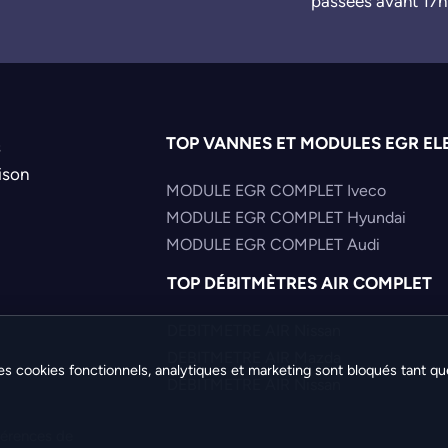
passées avant 17h
4M0906261
4M0906261G
8H0906261A
8R0906261
8R0906261A
8R0906261B
TOP VANNES ET MODULES EGR EL
s
ison
MODULE EGR COMPLET Iveco
MODULE EGR COMPLET Hyundai
MODULE EGR COMPLET Audi
TOP DÉBITMÈTRES AIR COMPLET
DEBITMETRE AIR Nissan
DEBITMETRE AIR Mazda
es cookies fonctionnels, analytiques et marketing sont bloqués tant qu
DEBITMETRE AIR Nissan
férences de