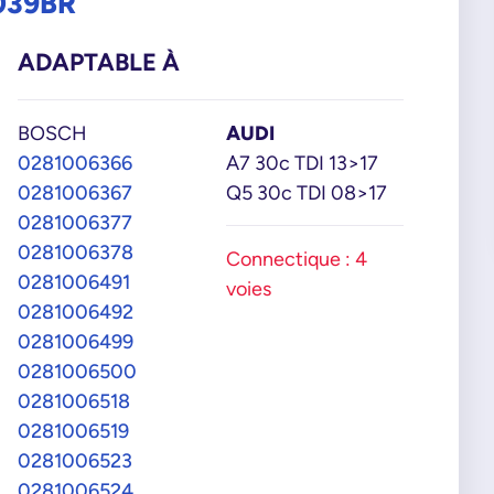
039BR
ADAPTABLE À
BOSCH
AUDI
0281006366
A7 30c TDI 13>17
0281006367
Q5 30c TDI 08>17
0281006377
0281006378
Connectique : 4
0281006491
voies
0281006492
0281006499
0281006500
0281006518
0281006519
0281006523
0281006524