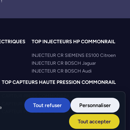
 !
ECTRIQUES
TOP INJECTEURS HP COMMONRAIL
INJECTEUR CR SIEMENS ES100 Citroen
INJECTEUR CR BOSCH Jaguar
INJECTEUR CR BOSCH Audi
TOP CAPTEURS HAUTE PRESSION COMMONRAIL
CAPTEUR PRESS COMMONRAIL Audi
CAPTEUR PRESS COMMONRAIL Hyundai
Tout refuser
Personnaliser
e
CAPTEUR PRESS COMMONRAIL Volkswagen
Tout accepter
Création :