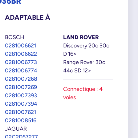
036BR
ADAPTABLE À
BOSCH
LAND ROVER
0281006621
Discovery 20c 30c
0281006622
D 16>
0281006773
Range Rover 30c
0281006774
44c SD 12>
0281007268
0281007269
Connectique : 4
0281007393
voies
0281007394
0281007621
0281008516
JAGUAR
02C2D57277