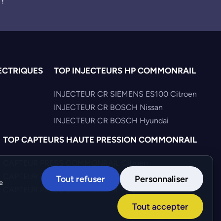
 !
ECTRIQUES
TOP INJECTEURS HP COMMONRAIL
INJECTEUR CR SIEMENS ES100 Citroen
INJECTEUR CR BOSCH Nissan
INJECTEUR CR BOSCH Hyundai
TOP CAPTEURS HAUTE PRESSION COMMONRAIL
CAPTEUR PRESS COMMONRAIL Citroen
CAPTEUR PRESS COMMONRAIL Mercedes
Tout refuser
Personnaliser
e
CAPTEUR PRESS COMMONRAIL Fiat
Tout accepter
Création :