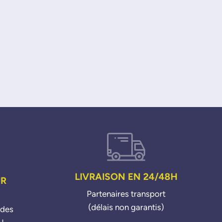
LIVRAISON EN 24/48H
UR
Partenaires transport
(délais non garantis)
ndes