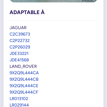
ADAPTABLE À
JAGUAR
C2C39673
C2P22732
C2P26029
JDE33221
JDE41568
LAND_ROVER
9X2Q9L444CA
9X2Q9L444CB
9X2Q9L444CE
9X2Q9L444CF
LR013102
LR029144