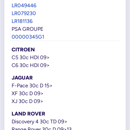
LR049446
LR079230
LR181136
PSA GROUPE
00000345G1
CITROEN
C5 30c HDI 09>
C6 30c HDI 09>
JAGUAR
F-Pace 30c D 15>
XF 30c D 09>
XJ 30c D 09>
LAND ROVER
Discovery 4 30c TD 09>
Range Rover 30c D 09>13