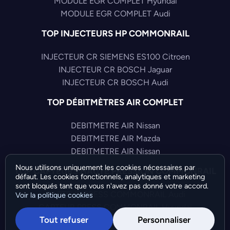
MODULE EGR COMPLET Hyundai
MODULE EGR COMPLET Audi
TOP INJECTEURS HP COMMONRAIL
INJECTEUR CR SIEMENS ES100 Citroen
INJECTEUR CR BOSCH Jaguar
INJECTEUR CR BOSCH Audi
TOP DÉBITMÈTRES AIR COMPLET
DEBITMETRE AIR Nissan
DEBITMETRE AIR Mazda
DEBITMETRE AIR Nissan
Nous utilisons uniquement les cookies nécessaires par
TOP CAPTEURS HAUTE PRESSION COMMONRAIL
défaut. Les cookies fonctionnels, analytiques et marketing
sont bloqués tant que vous n'avez pas donné votre accord.
CAPTEUR PRESS COMMONRAIL Audi
Voir la politique cookies
CAPTEUR PRESS COMMONRAIL Hyundai
Tout refuser
Personnaliser
CAPTEUR PRESS COMMONRAIL Volkswagen