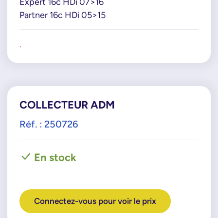
Expert 16c HDi 07>16
Partner 16c HDi 05>15
.
COLLECTEUR ADM
Réf. : 250726
En stock
Connectez-vous pour voir le prix