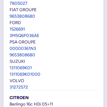
7805027
FIAT GROUPE
9653808680
FORD
1526691
3M5Q6P036AE
PSA GROUPE
00000361N3
9653808680
SUZUKI
1311069K01
1311069K01000
VOLVO
31272572
CITROEN
Berlingo 16c HDi 05>11