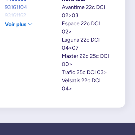
93161104
Avantime 22c DCI
93161162
02>03
93188618
Espace 22c DCI
Voir plus
93198072
02>
93198217
Laguna 22c DCI
RENAULT
04>07
8200193970
Master 22c 25c DCI
820023970
00>
8200239705
Trafic 25c DCI 03>
820027737
Velsatis 22c DCI
8200277372
04>
820048251
8200482514
820062793
8200627939
8200714033