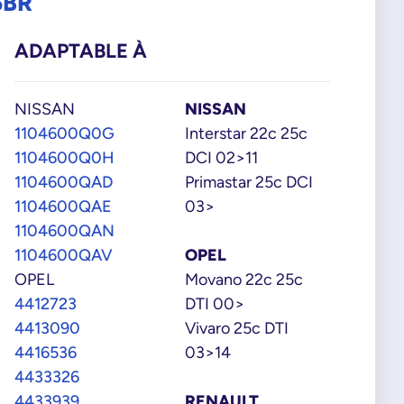
6BR
ADAPTABLE À
NISSAN
NISSAN
1104600Q0G
Interstar 22c 25c
1104600Q0H
DCI 02>11
1104600QAD
Primastar 25c DCI
1104600QAE
03>
1104600QAN
1104600QAV
OPEL
OPEL
Movano 22c 25c
4412723
DTI 00>
4413090
Vivaro 25c DTI
4416536
03>14
4433326
4433939
RENAULT