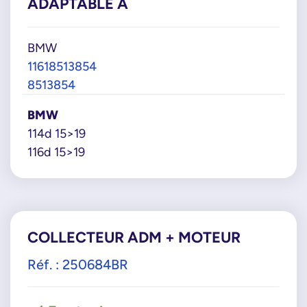
ADAPTABLE À
BMW
11618513854
8513854
BMW
114d 15>19
116d 15>19
COLLECTEUR ADM + MOTEUR
Réf. : 250684BR