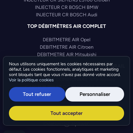
INJECTEUR CR BOSCH BMW
INJECTEUR CR BOSCH Audi
TOP DÉBITMÈTRES AIR COMPLET
DEBITMETRE AIR Opel
DEBITMETRE AIR Citroen
DEBITMETRE AIR Mitsubishi
Nous utilisons uniquement les cookies nécessaires par
TOP CAPTEURS HAUTE PRESSION COMMONRAIL
défaut. Les cookies fonctionnels, analytiques et marketing
sont bloqués tant que vous n'avez pas donné votre accord.
CAPTEUR PRESS COMMONRAIL Alfa-Romeo
Voir la politique cookies
CAPTEUR PRESS COMMONRAIL Iveco
Tout refuser
Personnaliser
CAPTEUR PRESS COMMONRAIL Audi
©Bresch SAS - Copyright 2026 - Tous droits réservés -
Tout accepter
Préférences de cookies
-
Gérer mes cookies
Création :