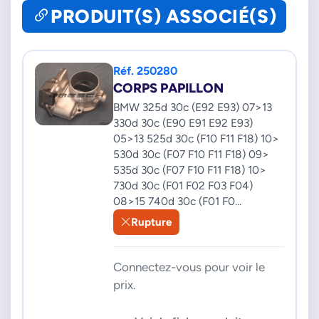
PRODUIT(S) ASSOCIÉ(S)
Réf. 250280
CORPS PAPILLON
BMW 325d 30c (E92 E93) 07>13
330d 30c (E90 E91 E92 E93)
05>13 525d 30c (F10 F11 F18) 10>
530d 30c (F07 F10 F11 F18) 09>
535d 30c (F07 F10 F11 F18) 10>
730d 30c (F01 F02 F03 F04)
08>15 740d 30c (F01 F0...
Rupture
Connectez-vous pour voir le
prix.