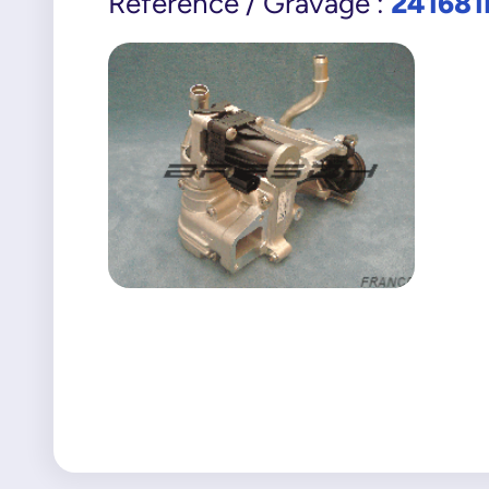
241681
Référence / Gravage :