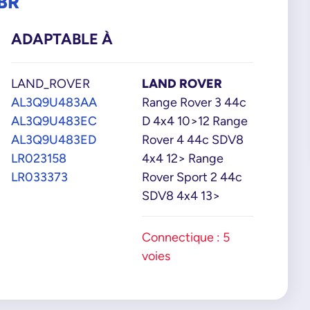
BR
ADAPTABLE À
LAND_ROVER
LAND ROVER
AL3Q9U483AA
Range Rover 3 44c
AL3Q9U483EC
D 4x4 10>12 Range
AL3Q9U483ED
Rover 4 44c SDV8
LR023158
4x4 12> Range
LR033373
Rover Sport 2 44c
SDV8 4x4 13>
Connectique : 5
voies