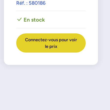
Réf. : 580186
En stock
Connectez-vous pour voir
le prix