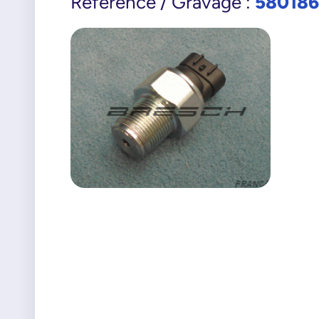
580186
Référence / Gravage :