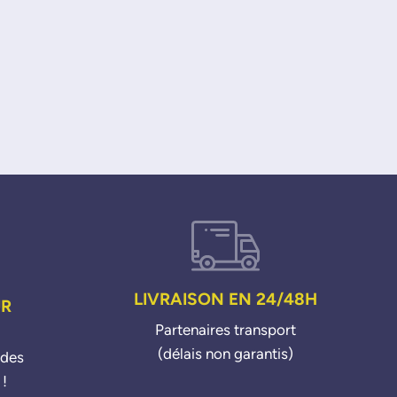
LIVRAISON EN 24/48H
UR
Partenaires transport
(délais non garantis)
ndes
 !