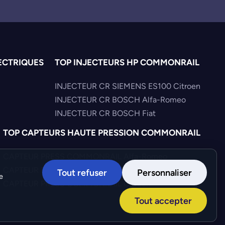
ECTRIQUES
TOP INJECTEURS HP COMMONRAIL
INJECTEUR CR SIEMENS ES100 Citroen
INJECTEUR CR BOSCH Alfa-Romeo
INJECTEUR CR BOSCH Fiat
TOP CAPTEURS HAUTE PRESSION COMMONRAIL
CAPTEUR PRESS COMMONRAIL Alfa-Romeo
CAPTEUR PRESS COMMONRAIL Toyota
Tout refuser
Personnaliser
e
CAPTEUR PRESS COMMONRAIL Citroen
Tout accepter
Création :