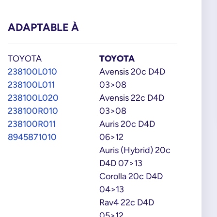
ADAPTABLE À
TOYOTA
TOYOTA
238100L010
Avensis 20c D4D
238100L011
03>08
238100L020
Avensis 22c D4D
238100R010
03>08
238100R011
Auris 20c D4D
8945871010
06>12
Auris (Hybrid) 20c
D4D 07>13
Corolla 20c D4D
04>13
Rav4 22c D4D
05>12