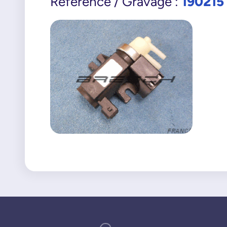
190215
Référence / Gravage :