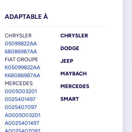
ADAPTABLE À
CHRYSLER
CHRYSLER
05099822AA
DODGE
68086987AA
FIAT GROUPE
JEEP
K05099822AA
MAYBACH
K68086987AA
MERCEDES
MERCEDES
0005003201
SMART
0025401497
0025407097
A0005003201
A0025401497
A0025407097