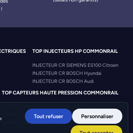
ndes
 !
ECTRIQUES
TOP INJECTEURS HP COMMONRAIL
INJECTEUR CR SIEMENS ES100 Citroen
INJECTEUR CR BOSCH Hyundai
INJECTEUR CR BOSCH Audi
TOP CAPTEURS HAUTE PRESSION COMMONRAIL
CAPTEUR PRESS COMMONRAIL Alfa-Romeo
CAPTEUR PRESS COMMONRAIL Iveco
Tout refuser
Personnaliser
e
CAPTEUR PRESS COMMONRAIL Citroen
Tout accepter