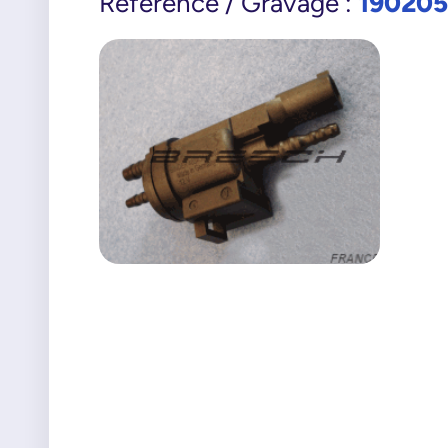
190205
Référence / Gravage :