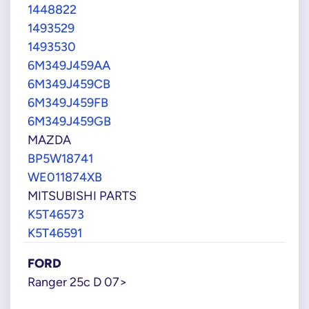
1448822
1493529
1493530
6M349J459AA
6M349J459CB
6M349J459FB
6M349J459GB
MAZDA
BP5W18741
WE011874XB
MITSUBISHI PARTS
K5T46573
K5T46591
FORD
Ranger 25c D 07>