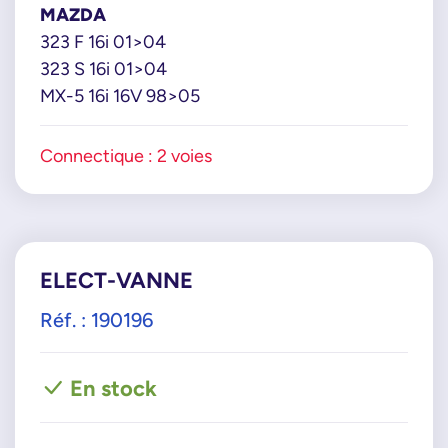
MAZDA
323 F 16i 01>04
323 S 16i 01>04
MX-5 16i 16V 98>05
Connectique : 2 voies
ELECT-VANNE
Réf. : 190196
En stock