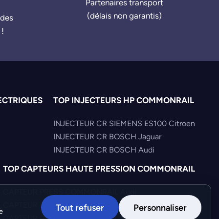
Partenaires transport
(délais non garantis)
ndes
 !
ECTRIQUES
TOP INJECTEURS HP COMMONRAIL
INJECTEUR CR SIEMENS ES100 Citroen
INJECTEUR CR BOSCH Jaguar
INJECTEUR CR BOSCH Audi
TOP CAPTEURS HAUTE PRESSION COMMONRAIL
CAPTEUR PRESS COMMONRAIL Audi
CAPTEUR PRESS COMMONRAIL Hyundai
Tout refuser
Personnaliser
e
CAPTEUR PRESS COMMONRAIL Volkswagen