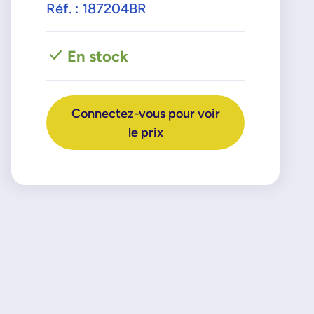
Réf. : 187204BR
En stock
Connectez-vous pour voir
le prix