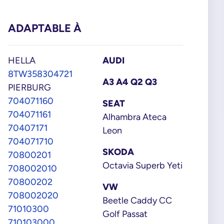
ADAPTABLE À
HELLA
AUDI
8TW358304721
A3 A4 Q2 Q3
PIERBURG
704071160
SEAT
704071161
Alhambra Ateca
70407171
Leon
704071710
SKODA
70800201
Octavia Superb Yeti
708002010
70800202
VW
708002020
Beetle Caddy CC
71010300
Golf Passat
710103000