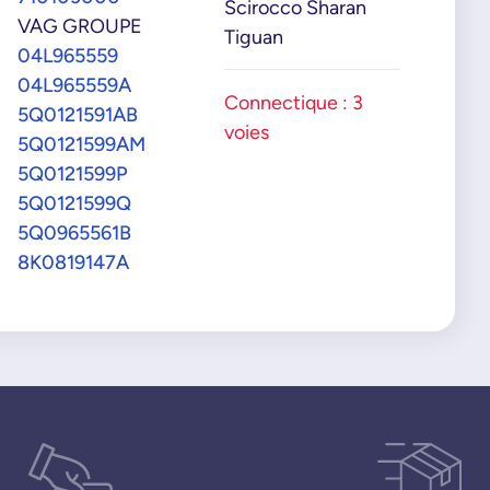
Scirocco Sharan
VAG GROUPE
Tiguan
04L965559
04L965559A
Connectique : 3
5Q0121591AB
voies
5Q0121599AM
5Q0121599P
5Q0121599Q
5Q0965561B
8K0819147A