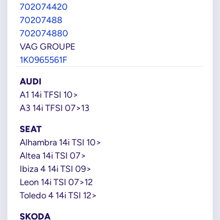
702074420
70207488
702074880
VAG GROUPE
1K0965561F
AUDI
A1 14i TFSI 10>
A3 14i TFSI 07>13
SEAT
Alhambra 14i TSI 10>
Altea 14i TSI 07>
Ibiza 4 14i TSI 09>
Leon 14i TSI 07>12
Toledo 4 14i TSI 12>
SKODA