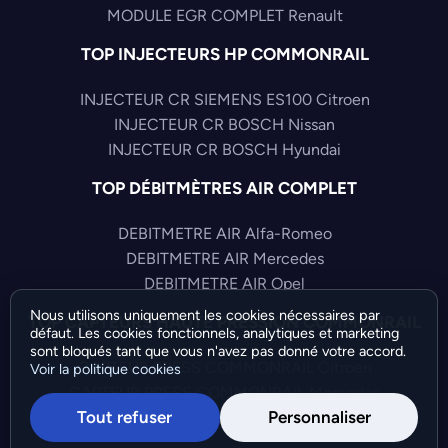
MODULE EGR COMPLET Renault
TOP INJECTEURS HP COMMONRAIL
INJECTEUR CR SIEMENS ES100 Citroen
INJECTEUR CR BOSCH Nissan
INJECTEUR CR BOSCH Hyundai
TOP DÉBITMÈTRES AIR COMPLET
DEBITMETRE AIR Alfa-Romeo
DEBITMETRE AIR Mercedes
DEBITMETRE AIR Opel
Nous utilisons uniquement les cookies nécessaires par
TOP CAPTEURS HAUTE PRESSION COMMONRAIL
défaut. Les cookies fonctionnels, analytiques et marketing
sont bloqués tant que vous n'avez pas donné votre accord.
CAPTEUR PRESS COMMONRAIL Citroen
Voir la politique cookies
CAPTEUR PRESS COMMONRAIL Mercedes
Tout refuser
Personnaliser
CAPTEUR PRESS COMMONRAIL Fiat