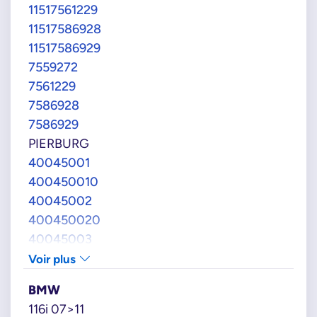
11517561229
11517586928
11517586929
7559272
7561229
7586928
7586929
PIERBURG
40045001
400450010
40045002
400450020
40045003
400450030
Voir plus
40045004
BMW
400450040
116i 07>11
40045007