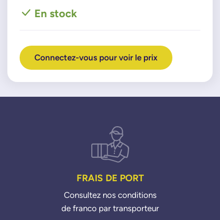
702853020
En stock
70285303
702853030
70285304
702853040
Connectez-vous pour voir le prix
70285320
702853200
FRAIS DE PORT
Consultez nos conditions
de franco par transporteur