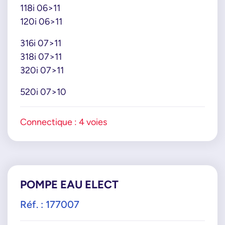
118i 06>11
400450070
120i 06>11
70107838
701078380
316i 07>11
70107839
318i 07>11
701078390
320i 07>11
70107840
520i 07>10
701078400
70107841
701078410
Connectique : 4 voies
70107842
701078420
70285300
702853000
POMPE EAU ELECT
70285301
702853010
Réf. : 177007
70285302