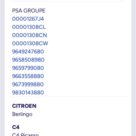
PSA GROUPE
00001267J4
00001308CL
00001308CN
00001308CW
9649247680
9658508980
9659799080
9663558880
9673999880
9830143880
CITROEN
Berlingo
C4
C4 Picasso