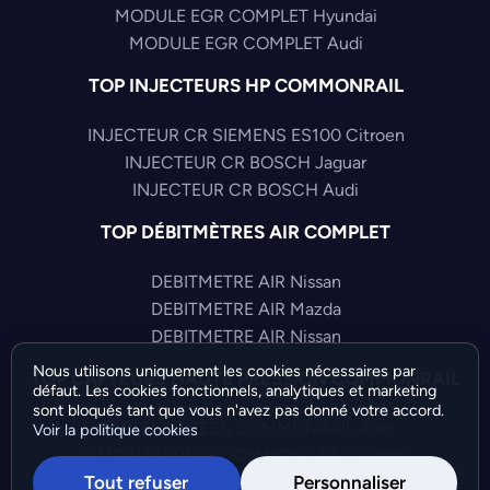
MODULE EGR COMPLET Hyundai
MODULE EGR COMPLET Audi
TOP INJECTEURS HP COMMONRAIL
INJECTEUR CR SIEMENS ES100 Citroen
INJECTEUR CR BOSCH Jaguar
INJECTEUR CR BOSCH Audi
TOP DÉBITMÈTRES AIR COMPLET
DEBITMETRE AIR Nissan
DEBITMETRE AIR Mazda
DEBITMETRE AIR Nissan
Nous utilisons uniquement les cookies nécessaires par
TOP CAPTEURS HAUTE PRESSION COMMONRAIL
défaut. Les cookies fonctionnels, analytiques et marketing
sont bloqués tant que vous n'avez pas donné votre accord.
CAPTEUR PRESS COMMONRAIL Audi
Voir la politique cookies
CAPTEUR PRESS COMMONRAIL Hyundai
Tout refuser
Personnaliser
CAPTEUR PRESS COMMONRAIL Volkswagen