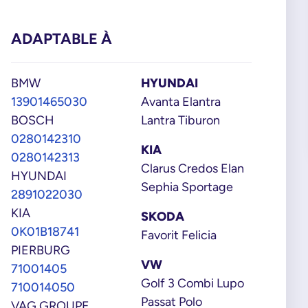
ADAPTABLE À
BMW
HYUNDAI
13901465030
Avanta Elantra
BOSCH
Lantra Tiburon
0280142310
KIA
0280142313
Clarus Credos Elan
HYUNDAI
Sephia Sportage
2891022030
KIA
SKODA
0K01B18741
Favorit Felicia
PIERBURG
VW
71001405
Golf 3 Combi Lupo
710014050
Passat Polo
VAG GROUPE