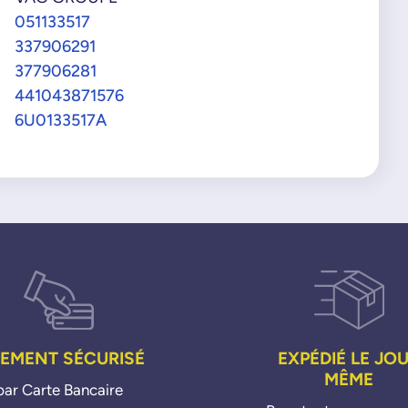
051133517
337906291
377906281
441043871576
6U0133517A
IEMENT SÉCURISÉ
EXPÉDIÉ LE JO
MÊME
par Carte Bancaire