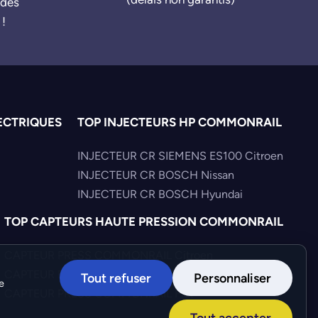
ndes
 !
ECTRIQUES
TOP INJECTEURS HP COMMONRAIL
INJECTEUR CR SIEMENS ES100 Citroen
INJECTEUR CR BOSCH Nissan
INJECTEUR CR BOSCH Hyundai
TOP CAPTEURS HAUTE PRESSION COMMONRAIL
CAPTEUR PRESS COMMONRAIL Citroen
CAPTEUR PRESS COMMONRAIL Mercedes
Tout refuser
Personnaliser
e
CAPTEUR PRESS COMMONRAIL Fiat
Tout accepter