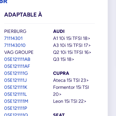
BR
ADAPTABLE À
PIERBURG
AUDI
71114301
A1 10i 15i TFSI 18>
711143010
A3 10i 15i TFSI 17>
VAG GROUPE
Q2 10i 15i TFSI 16>
05E121111AB
Q3 15i 18>
05E121111AF
05E121111G
CUPRA
05E121111J
Ateca 15i TSI 23>
05E121111K
Formentor 15i TSI
05E121111L
20>
05E121111M
Leon 15i TSI 22>
05E121111P
05E121111Q
SEAT