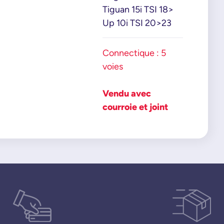
Tiguan 15i TSI 18>
Up 10i TSI 20>23
Connectique : 5
voies
Vendu avec
courroie et joint